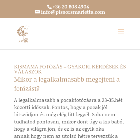
+36 20 808 4904
info@pissorsmarietta.com
KISMAMA FOTÓZÁS – GYAKORI KÉRDÉSEK ÉS
VÁLASZOK
Mikor a legalkalmasabb megejteni a
fotózást?
A legalkalmasabb a pocakfotózásra a 28-35.hét
közötti időszak. Fontos, hogy a pocak jól
látszódjon és még elég fitt legyél. Soha nem
tudhatod pontosan, mikor dönt úgy a kis babó,
hogy a világra jön, és ez is az egyik oka
annak,hogy nem az utolsó hétre tervezzük a