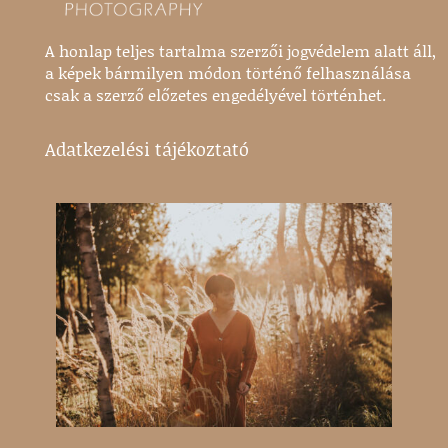
A honlap teljes tartalma szerzői jogvédelem alatt áll,
a képek bármilyen módon történő felhasználása
csak a szerző előzetes engedélyével történhet.
Adatkezelési tájékoztató