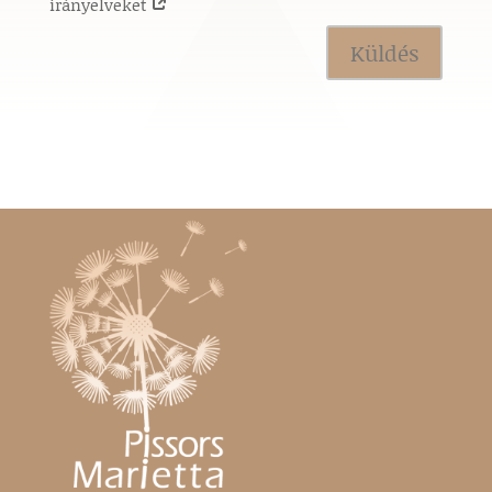
irányelveket
Küldés