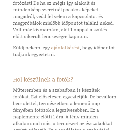
fotózást! De ha ez mégis így alakult és
mindenképp szeretnél pocakos képeket
magadról, vedd fel velem a kapcsolatot és
megpróbálok mielőbb időpontot találni neked.
Volt már kismamám, akit 1 nappal a szülés
előtt sikerült lencsevégre kapnom.
Küldj nekem egy
ajánlatkérést
, hogy időpontot
tudjunk egyeztetni.
Hol készülnek a fotók?
Műteremben és a szabadban is készítek
fotókat. Ezt előzetesen egyeztetjük. De bevallom
becsülettel, természetben a lemenő nap
fényében fotózok a legszívesebben. Ez a
naplemente előtti 1 óra. A fény minden
alkalommal más, a természet az évszakokkal
együtt változik. Ez a csodálatos a szabadtéri