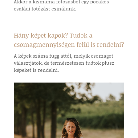
Akkor a kismama fotózásból egy pocakos
családi fotózást csinálunk.
Hány képet kapok? Tudok a
csomagmennyiségen felül is rendelni?
A képek száma függ attól, melyik csomagot
választjátok, de természetesen tudtok plusz
képeket is rendelni.